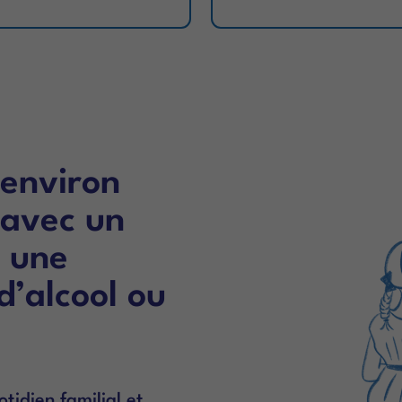
’environ
 avec un
 une
’alcool ou
tidien familial et