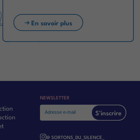
En savoir plus
NEWSLETTER
ction
Email
action
et
@ SORTONS_DU_SILENCE_